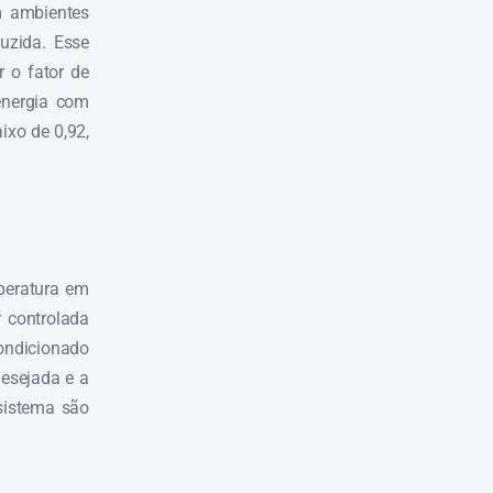
 ambientes
uzida. Esse
 o fator de
energia com
ixo de 0,92,
peratura em
 controlada
condicionado
desejada e a
sistema são