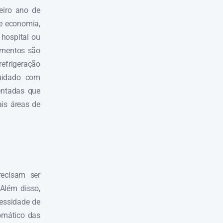
eiro ano de
de economia,
hospital ou
amentos são
efrigeração
uidado com
entadas que
is áreas de
ecisam ser
Além disso,
cessidade de
omático das