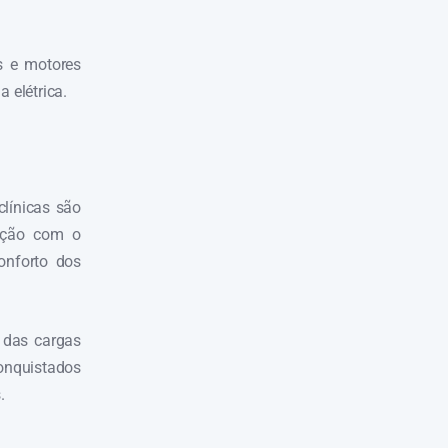
s e motores
 elétrica.
línicas são
fação com o
onforto dos
 das cargas
conquistados
.