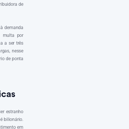
ribuidora de
r à demanda
a multa por
 a ser três
rgas, nesse
rio de ponta
icas
cer estranho
 bilionário.
estimento em