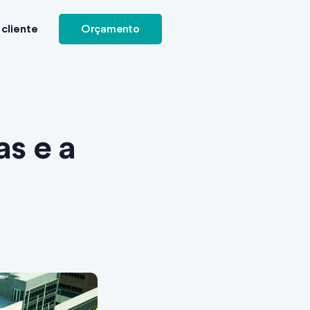
cliente
Orçamento
as e a