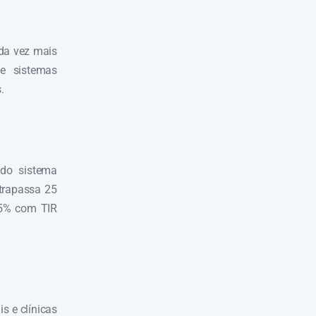
ada vez mais
de sistemas
.
 do sistema
ltrapassa 25
95% com TIR
s e clínicas