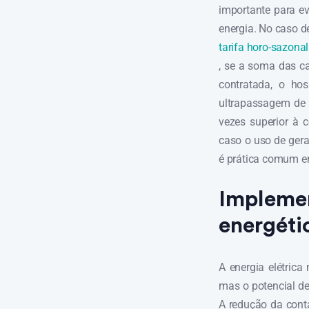
importante para ev
energia. No caso 
tarifa horo-sazonal
, se a soma das c
contratada, o ho
ultrapassagem de 
vezes superior à 
caso o uso de gera
é prática comum em
Implemen
energétic
A energia elétric
mas o potencial de
A redução da conta