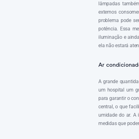
lâmpadas também
externos consomem
problema pode ser
potência. Essa m
iluminação e ainda
ela não estará ate
Ar condicionad
A grande quantida
um hospital um gr
para garantir o co
central, o que fac
umidade do ar. A 
medidas que podem 