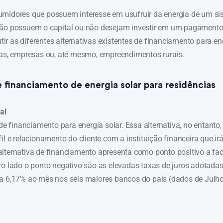
umidores que possuem interesse em usufruir da energia de um s
ão possuem o capital ou não desejam investir em um pagamento 
cutir as diferentes alternativas existentes de financiamento para ene
ias, empresas ou, até mesmo, empreendimentos rurais.
e financiamento de energia solar para residências
al
 de financiamento para energia solar. Essa alternativa, no entanto
il e relacionamento do cliente com a instituição financeira que irá
lternativa de financiamento apresenta como ponto positivo a fac
ro lado o ponto negativo são as elevadas taxas de juros adotadas 
 a 6,17% ao mês nos seis maiores bancos do país (dados de Julh