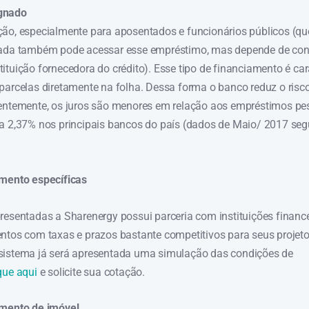
gnado
ão, especialmente para aposentados e funcionários públicos (q
nada também pode acessar esse empréstimo, mas depende de con
ituição fornecedora do crédito). Esse tipo de financiamento é ca
parcelas diretamente na folha. Dessa forma o banco reduz o risc
entemente, os juros são menores em relação aos empréstimos pe
 a 2,37% nos principais bancos do país (dados de Maio/ 2017 s
amento específicas
resentadas a Sharenergy possui parceria com instituições finance
ntos com taxas e prazos bastante competitivos para seus projet
sistema já será apresentada uma simulação das condições de
que aqui
e solicite sua cotação.
amento de imóvel