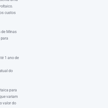
oltaico.
dos custos
s de Minas
 para
até 1 ano de
atual do
taica para
 que variam
o valor do