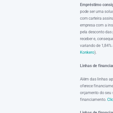
Empréstimo consi
pode ser uma soluç
com carteira assi
empresa com a inst
pela desconto das 
receber e, consequ
variando de 1,84%
Konkero
).
Linhas de financi
Além das linhas ap
oferece financiame
orçamento do seu 
financiamento.
Cli
Linhas de financi