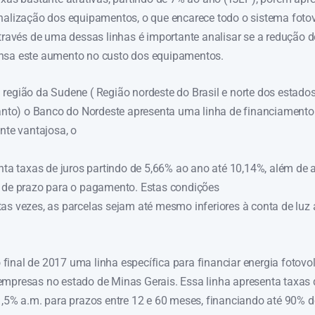
nalização dos equipamentos, o que encarece todo o sistema fotov
através de uma dessas linhas é importante analisar se a redução 
nsa este aumento no custo dos equipamentos.
região da Sudene ( Região nordeste do Brasil e norte dos estado
Santo) o Banco do Nordeste apresenta uma linha de financiamento
ante vantajosa, o
enta taxas de juros partindo de 5,66% ao ano até 10,14%, além de 
 de prazo para o pagamento. Estas condições
as vezes, as parcelas sejam até mesmo inferiores à conta de luz 
inal de 2017 uma linha específica para financiar energia fotovol
mpresas no estado de Minas Gerais. Essa linha apresenta taxas
1,5% a.m. para prazos entre 12 e 60 meses, financiando até 90% d