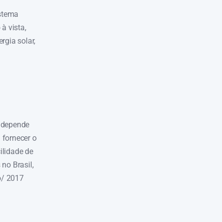
istema
à vista,
rgia solar,
, depende
 fornecer o
ilidade de
no Brasil,
o/ 2017