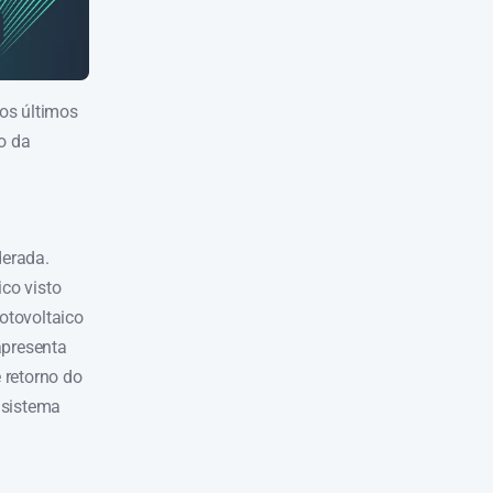
os últimos
o da
derada.
ico visto
otovoltaico
apresenta
e retorno do
 sistema