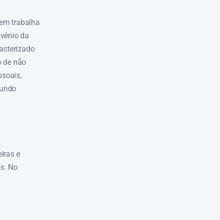
uem trabalha
vênio da
racterizado
o de não
ssoais,
egundo
iras e
os. No