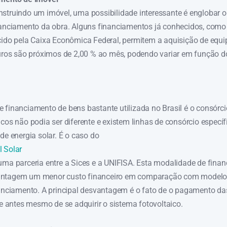
struindo um imóvel, uma possibilidade interessante é englobar 
nanciamento da obra. Alguns financiamentos já conhecidos, como
cido pela Caixa Econômica Federal, permitem a aquisição de eq
juros são próximos de 2,00 % ao mês, podendo variar em função do
 financiamento de bens bastante utilizada no Brasil é o consórci
cos não podia ser diferente e existem linhas de consórcio específ
de energia solar. É o caso do
 Solar
uma parceria entre a Sices e a UNIFISA. Esta modalidade de fina
antagem um menor custo financeiro em comparação com model
nanciamento. A principal desvantagem é o fato de o pagamento da
se antes mesmo de se adquirir o sistema fotovoltaico.