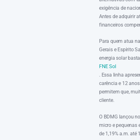
exigência de nacio
Antes de adquirir 
financeiros compe
Para quem atua na 
Gerais e Espírito 
energia solar bast
FNE Sol
. Essa linha apres
carência e 12 anos
permitem que, muit
cliente.
O BDMG lançou no f
micro e pequenas e
de 1,19% a.m. até 