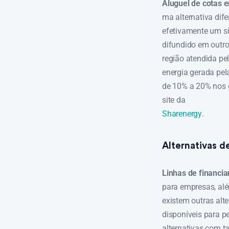
Aluguel de cotas
ma alternativa dife
efetivamente um si
difundido em outro
região atendida pe
energia gerada pe
de 10% a 20% nos g
site da
Sharenergy
.
Alternativas d
Linhas de financi
para empresas, além
existem outras alt
disponíveis para p
alternativas com t