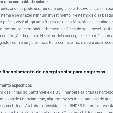
 em uma comunidade solar
é u
rente, onde se pode usufruir da energia solar fotovoltaica, sem po
stema e sem fazer nenhum investimento. Neste modelo, já basta
s países, você aluga uma fração de usina fotovoltaica instalad
la mesma concessionária de energia elétrica do seu imóvel, usufr
la sua fração da planta. Neste modelo consegue-se em média u
astos com energia elétrica. Para conhecer mais sobre esse mode
e financiamento de energia solar para empresas
amento específicas
 das linhas do Santander e da BV Financeira, já citadas no tópico
ernativas de financiamento, algumas vezes mais atrativas do que
essoas físicas. As linhas oferecidas pelo BNDES Finame apresen
axas bastante atrativas, partindo de 7% ao ano (TJLP), porém ap