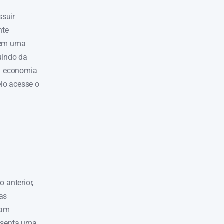
ssuir
nte
a em uma
uindo da
ma economia
lo acesse o
 anterior,
 as
tam
resenta uma