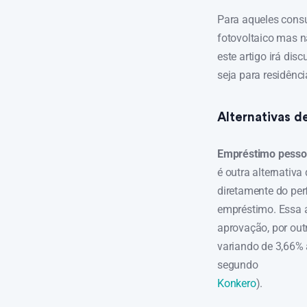
Para aqueles cons
fotovoltaico mas n
este artigo irá dis
seja para residênc
Alternativas d
Empréstimo pesso
é outra alternativa
diretamente do perf
empréstimo. Essa a
aprovação, por out
variando de 3,66%
segundo
Konkero
).