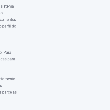
o sistema
 o
uipamentos
 perfil do
o. Para
icas para
nciamento
os
s parcelas