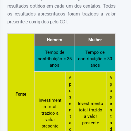
resultados obtidos em cada um dos cenários. Todos
os resultados apresentados foram trazidos a valor
presente e corrigidos pelo CDI.
Homem
Mulher
Tempo de
Tempo de
contribuição = 35
contribuição = 30
anos
anos
A
A
p
p
o
o
Fonte
s
s
Investiment
e
Investimento
e
o total
n
total trazido
n
trazido a
t
a valor
t
valor
a
presente
a
presente
d
d