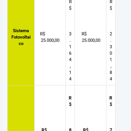
R
R
$
$
Sistema
R$
3
R$
2
Fotovoltai
25.000,00
.
25.000,00
.
co
1
3
6
0
4
1
,
,
1
8
4
4
R
R
$
$
R$
8
R$
7